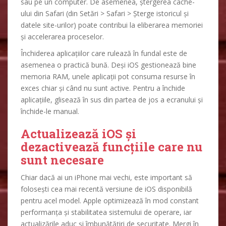
sau pe un computer. De asemenea, ștergerea cache-
ului din Safari (din Setări > Safari > Șterge istoricul și
datele site-urilor) poate contribui la eliberarea memoriei
și accelerarea proceselor.
Închiderea aplicațiilor care rulează în fundal este de
asemenea o practică bună. Deși iOS gestionează bine
memoria RAM, unele aplicații pot consuma resurse în
exces chiar și când nu sunt active. Pentru a închide
aplicațiile, glisează în sus din partea de jos a ecranului și
închide-le manual.
Actualizează iOS și
dezactivează funcțiile care nu
sunt necesare
Chiar dacă ai un iPhone mai vechi, este important să
folosești cea mai recentă versiune de iOS disponibilă
pentru acel model. Apple optimizează în mod constant
performanța și stabilitatea sistemului de operare, iar
actualizările aduc și îmbunătățiri de securitate. Mergi în