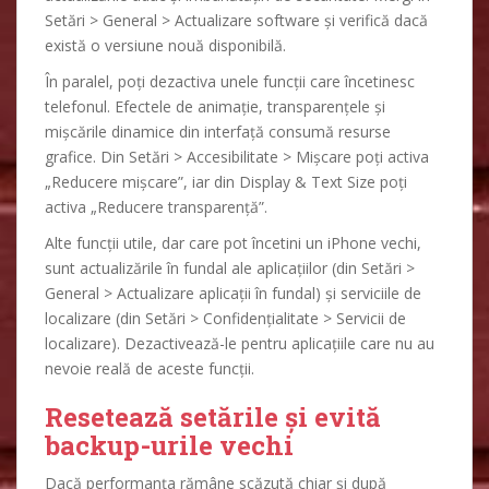
Setări > General > Actualizare software și verifică dacă
există o versiune nouă disponibilă.
În paralel, poți dezactiva unele funcții care încetinesc
telefonul. Efectele de animație, transparențele și
mișcările dinamice din interfață consumă resurse
grafice. Din Setări > Accesibilitate > Mișcare poți activa
„Reducere mișcare”, iar din Display & Text Size poți
activa „Reducere transparență”.
Alte funcții utile, dar care pot încetini un iPhone vechi,
sunt actualizările în fundal ale aplicațiilor (din Setări >
General > Actualizare aplicații în fundal) și serviciile de
localizare (din Setări > Confidențialitate > Servicii de
localizare). Dezactivează-le pentru aplicațiile care nu au
nevoie reală de aceste funcții.
Resetează setările și evită
backup-urile vechi
Dacă performanța rămâne scăzută chiar și după