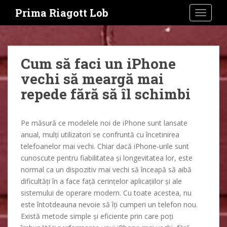
S
Prima Riagott Lob
TOGGLE
k
i
p
t
Cum să faci un iPhone
o
vechi să meargă mai
m
a
repede fără să îl schimbi
i
n
c
Pe măsură ce modelele noi de iPhone sunt lansate
o
anual, mulți utilizatori se confruntă cu încetinirea
n
telefoanelor mai vechi. Chiar dacă iPhone-urile sunt
t
cunoscute pentru fiabilitatea și longevitatea lor, este
e
normal ca un dispozitiv mai vechi să înceapă să aibă
n
dificultăți în a face față cerințelor aplicațiilor și ale
t
sistemului de operare modern. Cu toate acestea, nu
este întotdeauna nevoie să îți cumperi un telefon nou.
Există metode simple și eficiente prin care poți