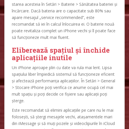
starea acesteia în Setări > Baterie > Sănătatea bateriei și
încărcare. Dacă bateria are o capacitate sub 80% sau
apare mesajul „service recommended”, este
recomandat să iei în calcul înlocuirea ei. O baterie nouă
poate revitaliza complet un iPhone vechi și îl poate face
să funcționeze mult mai fluent.
Eliberează spațiul și închide
aplicațiile inutile
Un iPhone aproape plin cu date va rula mai lent. Lipsa
spațiului liber împiedică sistemul să funcționeze eficient
și afectează performanța aplicațiilor. În Setări > General
> Stocare iPhone poți verifica ce anume ocupă cel mai
mult spațiu și poți decide ce fișiere sau aplicații poți
șterge.
Este recomandat să elimini aplicațiile pe care nu le mai
folosești, să ștergi mesajele vechi, atașamentele mari
din iMessage și să muți pozele și videoclipurile în iCloud