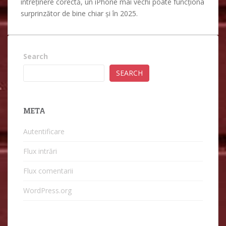
întreținere corectă, un iPhone mai vechi poate funcționa
surprinzător de bine chiar și în 2025.
Search
SEARCH
META
Autentificare
Flux intrări
Flux comentarii
WordPress.org