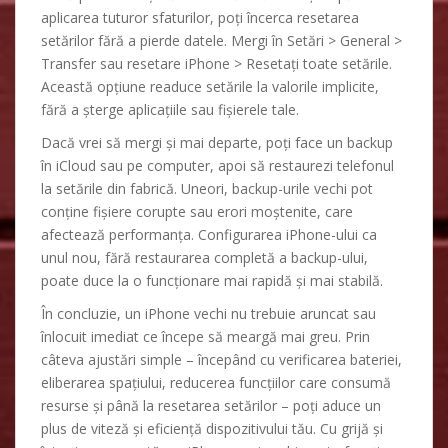
aplicarea tuturor sfaturilor, poți încerca resetarea
setărilor fără a pierde datele. Mergi în Setări > General >
Transfer sau resetare iPhone > Resetați toate setările.
Această opțiune readuce setările la valorile implicite,
fără a șterge aplicațiile sau fișierele tale.
Dacă vrei să mergi și mai departe, poți face un backup
în iCloud sau pe computer, apoi să restaurezi telefonul
la setările din fabrică. Uneori, backup-urile vechi pot
conține fișiere corupte sau erori moștenite, care
afectează performanța. Configurarea iPhone-ului ca
unul nou, fără restaurarea completă a backup-ului,
poate duce la o funcționare mai rapidă și mai stabilă.
În concluzie, un iPhone vechi nu trebuie aruncat sau
înlocuit imediat ce începe să meargă mai greu. Prin
câteva ajustări simple – începând cu verificarea bateriei,
eliberarea spațiului, reducerea funcțiilor care consumă
resurse și până la resetarea setărilor – poți aduce un
plus de viteză și eficiență dispozitivului tău. Cu grijă și